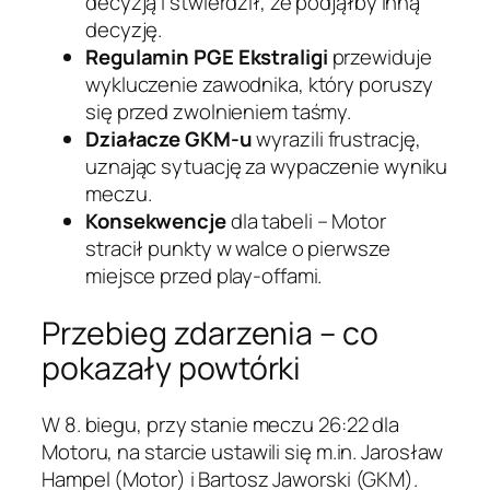
decyzją i stwierdził, że podjąłby inną
decyzję.
Regulamin PGE Ekstraligi
przewiduje
wykluczenie zawodnika, który poruszy
się przed zwolnieniem taśmy.
Działacze GKM-u
wyrazili frustrację,
uznając sytuację za wypaczenie wyniku
meczu.
Konsekwencje
dla tabeli – Motor
stracił punkty w walce o pierwsze
miejsce przed play-offami.
Przebieg zdarzenia – co
pokazały powtórki
W 8. biegu, przy stanie meczu 26:22 dla
Motoru, na starcie ustawili się m.in. Jarosław
Hampel (Motor) i Bartosz Jaworski (GKM).