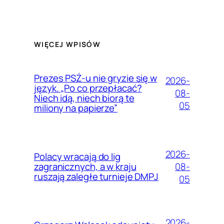
WIĘCEJ WPISÓW
Prezes PSŻ-u nie gryzie się w
2026-
język. „Po co przepłacać?
08-
Niech idą, niech biorą te
05
miliony na papierze”
2026-
Polacy wracają do lig
08-
zagranicznych, a w kraju
ruszają zaległe turnieje DMPJ
05
2026-