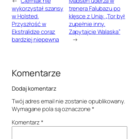
←
Cierniak nie
Madsen uderza w
wykorzystał szansy
trenera Falubazu po
w Holsted.
klęsce z Unią: „Tor był
Przyszłość w
zupełnie inny.
Ekstralidze coraz
Zapytajcie Walaska”
bardziej niepewna
→
Komentarze
Dodaj komentarz
Twój adres email nie zostanie opublikowany.
Wymagane pola są oznaczone
*
Komentarz
*