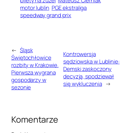
bilety na żużel
Mateusz Cierniak
motor lublin
PGE ekstraliga
speedway grand prix
←
Śląsk
Kontrowersja
Świętochłowice
sędziowska w Lublinie:
rozbity w Krakowie.
Demski zaskoczony
Pierwsza wygrana
decyzją, spodziewał
gospodarzy w
się wykluczenia
→
sezonie
Komentarze