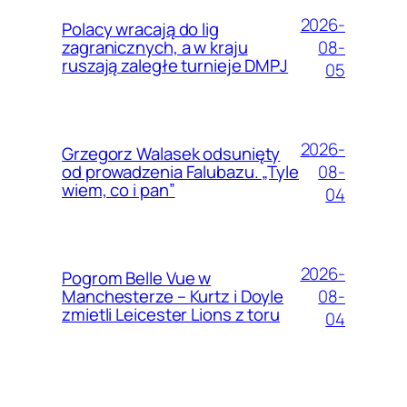
2026-
Polacy wracają do lig
08-
zagranicznych, a w kraju
ruszają zaległe turnieje DMPJ
05
2026-
Grzegorz Walasek odsunięty
08-
od prowadzenia Falubazu. „Tyle
wiem, co i pan”
04
2026-
Pogrom Belle Vue w
08-
Manchesterze – Kurtz i Doyle
zmietli Leicester Lions z toru
04