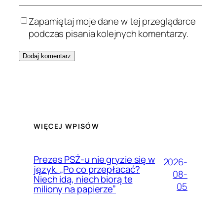
Zapamiętaj moje dane w tej przeglądarce
podczas pisania kolejnych komentarzy.
WIĘCEJ WPISÓW
Prezes PSŻ-u nie gryzie się w
2026-
język. „Po co przepłacać?
08-
Niech idą, niech biorą te
05
miliony na papierze”