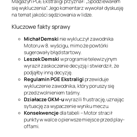
Magazyn PGE Ekstraligi przyznał: „Spodziewałem
się wykluczenia”. Jego komentarz wywołał dyskusję
na temat jakości sędziowania w lidze.
Kluczowe fakty sprawy
Michał Demski
nie wykluczył zawodnika
Motoru w 8. wyścigu, mimo że powtórki
sugerowały błąd startowy.
Leszek Demski
w programie telewizyjnym
wyraził zaskoczenie decyzją i stwierdził, że
podjąłby inną decyzję.
Regulamin PGE Ekstraligi
przewiduje
wykluczenie zawodnika, który poruszy się
przed zwolnieniem taśmy.
Działacze GKM-u
wyrazili frustrację, uznając
sytuację za wypaczenie wyniku meczu.
Konsekwencje
dla tabeli – Motor stracił
punkty w walce o pierwsze miejsce przed play-
offami.