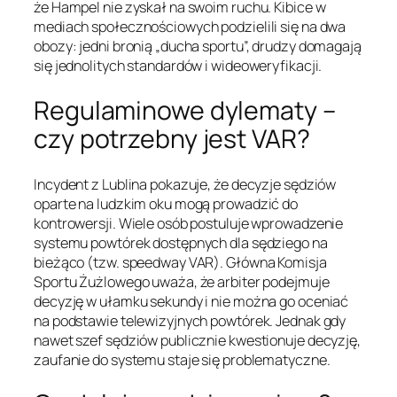
że Hampel nie zyskał na swoim ruchu. Kibice w
mediach społecznościowych podzielili się na dwa
obozy: jedni bronią „ducha sportu”, drudzy domagają
się jednolitych standardów i wideoweryfikacji.
Regulaminowe dylematy –
czy potrzebny jest VAR?
Incydent z Lublina pokazuje, że decyzje sędziów
oparte na ludzkim oku mogą prowadzić do
kontrowersji. Wiele osób postuluje wprowadzenie
systemu powtórek dostępnych dla sędziego na
bieżąco (tzw. speedway VAR). Główna Komisja
Sportu Żużlowego uważa, że arbiter podejmuje
decyzję w ułamku sekundy i nie można go oceniać
na podstawie telewizyjnych powtórek. Jednak gdy
nawet szef sędziów publicznie kwestionuje decyzję,
zaufanie do systemu staje się problematyczne.