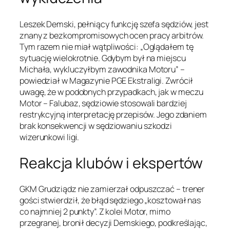
Leszek Demski, pełniący funkcję szefa sędziów, jest
znany z bezkompromisowych ocen pracy arbitrów.
Tym razem nie miał wątpliwości: „Oglądałem tę
sytuację wielokrotnie. Gdybym był na miejscu
Michała, wykluczyłbym zawodnika Motoru” –
powiedział w Magazynie PGE Ekstraligi. Zwrócił
uwagę, że w podobnych przypadkach, jak w meczu
Motor – Falubaz, sędziowie stosowali bardziej
restrykcyjną interpretację przepisów. Jego zdaniem
brak konsekwencji w sędziowaniu szkodzi
wizerunkowi ligi.
Reakcja klubów i ekspertów
GKM Grudziądz nie zamierzał odpuszczać – trener
gości stwierdził, że błąd sędziego „kosztował nas
co najmniej 2 punkty”. Z kolei Motor, mimo
przegranej, bronił decyzji Demskiego, podkreślając,