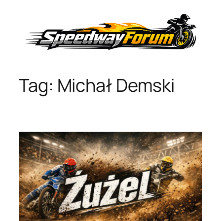
Przejdź
do
treści
Tag:
Michał Demski