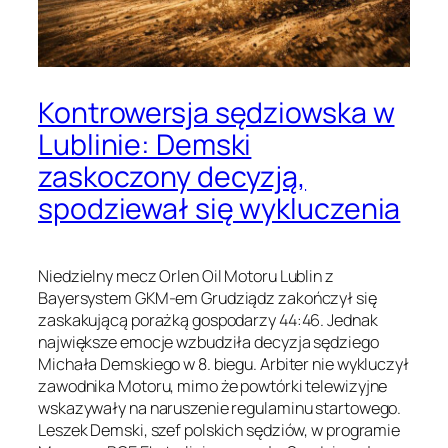
Kontrowersja sędziowska w
Lublinie: Demski
zaskoczony decyzją,
spodziewał się wykluczenia
Niedzielny mecz Orlen Oil Motoru Lublin z
Bayersystem GKM-em Grudziądz zakończył się
zaskakującą porażką gospodarzy 44:46. Jednak
największe emocje wzbudziła decyzja sędziego
Michała Demskiego w 8. biegu. Arbiter nie wykluczył
zawodnika Motoru, mimo że powtórki telewizyjne
wskazywały na naruszenie regulaminu startowego.
Leszek Demski, szef polskich sędziów, w programie