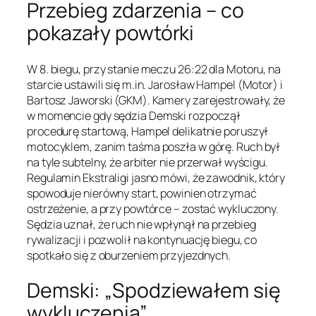
Przebieg zdarzenia – co
pokazały powtórki
W 8. biegu, przy stanie meczu 26:22 dla Motoru, na
starcie ustawili się m.in. Jarosław Hampel (Motor) i
Bartosz Jaworski (GKM). Kamery zarejestrowały, że
w momencie gdy sędzia Demski rozpoczął
procedurę startową, Hampel delikatnie poruszył
motocyklem, zanim taśma poszła w górę. Ruch był
na tyle subtelny, że arbiter nie przerwał wyścigu.
Regulamin Ekstraligi jasno mówi, że zawodnik, który
spowoduje nierówny start, powinien otrzymać
ostrzeżenie, a przy powtórce – zostać wykluczony.
Sędzia uznał, że ruch nie wpłynął na przebieg
rywalizacji i pozwolił na kontynuację biegu, co
spotkało się z oburzeniem przyjezdnych.
Demski: „Spodziewałem się
wykluczenia”