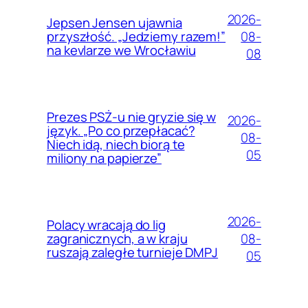
2026-
Jepsen Jensen ujawnia
08-
przyszłość. „Jedziemy razem!”
na kevlarze we Wrocławiu
08
Prezes PSŻ-u nie gryzie się w
2026-
język. „Po co przepłacać?
08-
Niech idą, niech biorą te
05
miliony na papierze”
2026-
Polacy wracają do lig
08-
zagranicznych, a w kraju
ruszają zaległe turnieje DMPJ
05