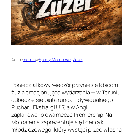
Autor:
marcin
w
Sporty Motorowe
, 
Żużel
Poniedziałkowy wieczór przyniesie kibicom
żużla emocjonujące wydarzenia — w Toruniu
odbędzie się piąta runda Indywidualnego
Pucharu Ekstraligi U17, a w Anglii
zaplanowano dwa mecze Premiership. Na
Motoarenie zaprezentuje się lider cyklu
młodzieżowego, który wystąpi przed własną