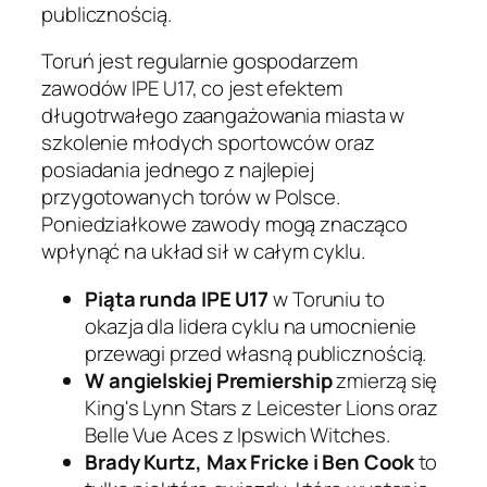
publicznością.
Toruń jest regularnie gospodarzem
zawodów IPE U17, co jest efektem
długotrwałego zaangażowania miasta w
szkolenie młodych sportowców oraz
posiadania jednego z najlepiej
przygotowanych torów w Polsce.
Poniedziałkowe zawody mogą znacząco
wpłynąć na układ sił w całym cyklu.
Piąta runda IPE U17
w Toruniu to
okazja dla lidera cyklu na umocnienie
przewagi przed własną publicznością.
W angielskiej Premiership
zmierzą się
King's Lynn Stars z Leicester Lions oraz
Belle Vue Aces z Ipswich Witches.
Brady Kurtz, Max Fricke i Ben Cook
to