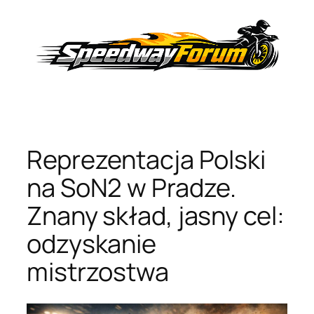
Przejdź
do
treści
Reprezentacja Polski
na SoN2 w Pradze.
Znany skład, jasny cel:
odzyskanie
mistrzostwa