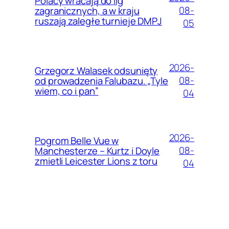
Polacy wracają do lig
08-
zagranicznych, a w kraju
ruszają zaległe turnieje DMPJ
05
2026-
Grzegorz Walasek odsunięty
08-
od prowadzenia Falubazu. „Tyle
wiem, co i pan”
04
2026-
Pogrom Belle Vue w
08-
Manchesterze – Kurtz i Doyle
zmietli Leicester Lions z toru
04