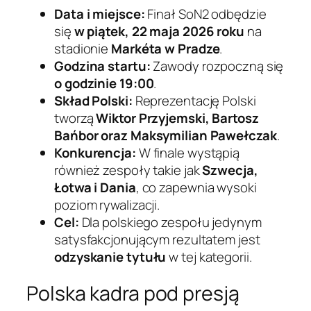
Data i miejsce:
Finał SoN2 odbędzie
się
w piątek, 22 maja 2026 roku
na
stadionie
Markéta w Pradze
.
Godzina startu:
Zawody rozpoczną się
o godzinie 19:00
.
Skład Polski:
Reprezentację Polski
tworzą
Wiktor Przyjemski, Bartosz
Bańbor oraz Maksymilian Pawełczak
.
Konkurencja:
W finale wystąpią
również zespoły takie jak
Szwecja,
Łotwa i Dania
, co zapewnia wysoki
poziom rywalizacji.
Cel:
Dla polskiego zespołu jedynym
satysfakcjonującym rezultatem jest
odzyskanie tytułu
w tej kategorii.
Polska kadra pod presją