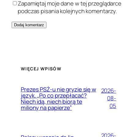
Zapamiętaj moje dane w tej przeglądarce
podczas pisania kolejnych komentarzy.
WIĘCEJ WPISÓW
Prezes PSŻ-u nie gryzie się w
2026-
język. „Po co przepłacać?
08-
Niech idą, niech biorą te
05
miliony na papierze”
2026-