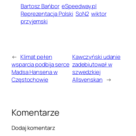
Bartosz Bańbor
eSpeedway.pl
Reprezentacja Polski
SoN2
wiktor
przyjemski
←
Klimat pełen
Kawczyński udanie
wsparcia podbija serce
zadebiutował w
Madsa Hansena w
szwedzkiej
Częstochowie
Allsvenskan
→
Komentarze
Dodaj komentarz