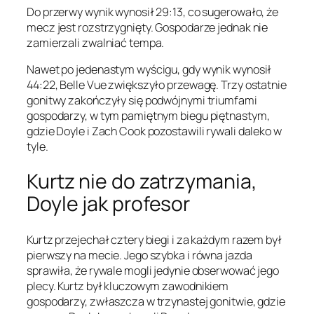
Do przerwy wynik wynosił 29:13, co sugerowało, że
mecz jest rozstrzygnięty. Gospodarze jednak nie
zamierzali zwalniać tempa.
Nawet po jedenastym wyścigu, gdy wynik wynosił
44:22, Belle Vue zwiększyło przewagę. Trzy ostatnie
gonitwy zakończyły się podwójnymi triumfami
gospodarzy, w tym pamiętnym biegu piętnastym,
gdzie Doyle i Zach Cook pozostawili rywali daleko w
tyle.
Kurtz nie do zatrzymania,
Doyle jak profesor
Kurtz przejechał cztery biegi i za każdym razem był
pierwszy na mecie. Jego szybka i równa jazda
sprawiła, że rywale mogli jedynie obserwować jego
plecy. Kurtz był kluczowym zawodnikiem
gospodarzy, zwłaszcza w trzynastej gonitwie, gdzie