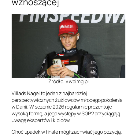
wznoszącej
Źródło: v.wpimg.pl
Villads Nagel to jeden z najbardziej
perspektywicznych żużlowców młodego pokolenia
w Danii. W sezonie 2026 regularnie prezentuje
wysoką formę, a jego występy w SGP2 przyciągają
uwagę ekspertów i kibiców.
Choć upadek w finale mógł zachwiać jego pozycją,