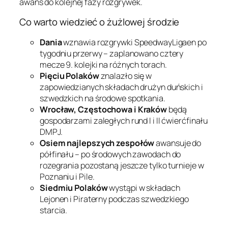
awans do kolejnej fazy rozgrywek.
Co warto wiedzieć o żużlowej środzie
Dania
wznawia rozgrywki SpeedwayLigaen po
tygodniu przerwy – zaplanowano cztery
mecze 9. kolejki na różnych torach.
Pięciu Polaków
znalazło się w
zapowiedzianych składach drużyn duńskich i
szwedzkich na środowe spotkania.
Wrocław, Częstochowa i Kraków
będą
gospodarzami zaległych rund I i II ćwierćfinału
DMPJ.
Osiem najlepszych zespołów
awansuje do
półfinału – po środowych zawodach do
rozegrania pozostaną jeszcze tylko turnieje w
Poznaniu i Pile.
Siedmiu Polaków
wystąpi w składach
Lejonen i Piraterny podczas szwedzkiego
starcia.