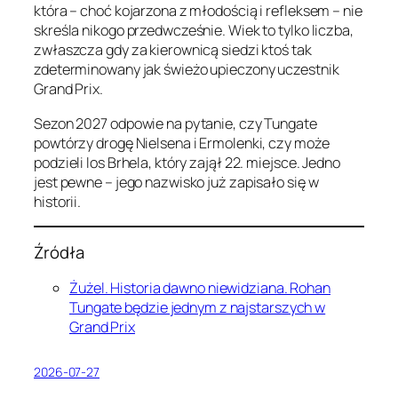
która – choć kojarzona z młodością i refleksem – nie
skreśla nikogo przedwcześnie. Wiek to tylko liczba,
zwłaszcza gdy za kierownicą siedzi ktoś tak
zdeterminowany jak świeżo upieczony uczestnik
Grand Prix.
Sezon 2027 odpowie na pytanie, czy Tungate
powtórzy drogę Nielsena i Ermolenki, czy może
podzieli los Brhela, który zajął 22. miejsce. Jedno
jest pewne – jego nazwisko już zapisało się w
historii.
Źródła
Żużel. Historia dawno niewidziana. Rohan
Tungate będzie jednym z najstarszych w
Grand Prix
2026-07-27