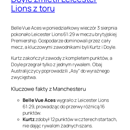
Lions z toru
Belle Vue Aces w poniedziałkowy wieczór 3 sierpnia
pokonało Leicester Lions 61:29 w meczu brytyjskiej
Premiership. Gospodarze dominowali przez cały
mecz, a kluczowymi zawodnikami byli Kurtz i Doyle.
Kurtz zakończył zawody z kompletem punktów, a
Doyle przegrał tylko z jednym rywalem. Obaj
Australijczycy poprowadzili „Asy” do wyraźnego
zwycięstwa.
Kluczowe fakty z Manchesteru
Belle Vue Aces
wygrało z Leicester Lions
61:29, prowadząc do przerwy różnicą 16
punktów.
Kurtz
zdobył 12 punktów w czterech startach,
nie dając rywalom żadnych szans.