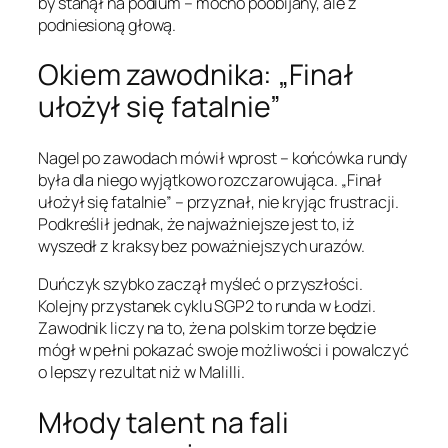
by stanął na podium – mocno poobijany, ale z
podniesioną głową.
Okiem zawodnika: „Finał
ułożył się fatalnie”
Nagel po zawodach mówił wprost – końcówka rundy
była dla niego wyjątkowo rozczarowująca. „Finał
ułożył się fatalnie” – przyznał, nie kryjąc frustracji.
Podkreślił jednak, że najważniejsze jest to, iż
wyszedł z kraksy bez poważniejszych urazów.
Duńczyk szybko zaczął myśleć o przyszłości.
Kolejny przystanek cyklu SGP2 to runda w Łodzi.
Zawodnik liczy na to, że na polskim torze będzie
mógł w pełni pokazać swoje możliwości i powalczyć
o lepszy rezultat niż w Malilli.
Młody talent na fali