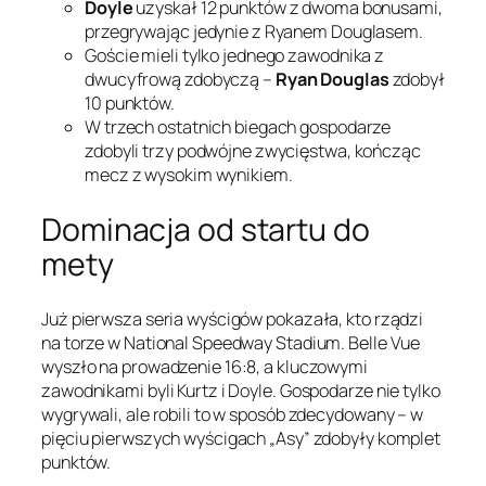
Doyle
uzyskał 12 punktów z dwoma bonusami,
przegrywając jedynie z Ryanem Douglasem.
Goście mieli tylko jednego zawodnika z
dwucyfrową zdobyczą –
Ryan Douglas
zdobył
10 punktów.
W trzech ostatnich biegach gospodarze
zdobyli trzy podwójne zwycięstwa, kończąc
mecz z wysokim wynikiem.
Dominacja od startu do
mety
Już pierwsza seria wyścigów pokazała, kto rządzi
na torze w National Speedway Stadium. Belle Vue
wyszło na prowadzenie 16:8, a kluczowymi
zawodnikami byli Kurtz i Doyle. Gospodarze nie tylko
wygrywali, ale robili to w sposób zdecydowany – w
pięciu pierwszych wyścigach „Asy” zdobyły komplet
punktów.