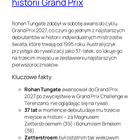
historii Grand Prix
Rohan Tungate zdobył w sobotę awans do cyklu
Grand Prix 2027, co czyni go jednym z najstarszych
debiutantów w historii indywidualnych mistrzostw
świata, które trwają od 1995 roku. Australijczyk
przystąpi do rywalizacji jako 37-latek, co lokuje go
na trzecim miejscu w zestawieniu najstarszych
pierwszoroczniaków.
Kluczowe fakty
Rohan Tungate
awansował do Grand Prix
2027 po zwycięstwie w Grand Prix Challenge w
Terenzano, nie oglądając się na rywali.
37 lat
w momencie debiutu daje mu trzecie
miejsce w historii – za Magnusem
Zetterstroemem (39) i Bohumilem Brhelem
(38).
Zetterstroem
był ostatnim tak wiekowym