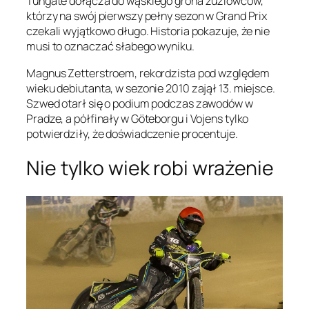
Tungate dołącza do wąskiego grona żużlowców,
którzy na swój pierwszy pełny sezon w Grand Prix
czekali wyjątkowo długo. Historia pokazuje, że nie
musi to oznaczać słabego wyniku.
Magnus Zetterstroem, rekordzista pod względem
wieku debiutanta, w sezonie 2010 zajął 13. miejsce.
Szwed otarł się o podium podczas zawodów w
Pradze, a półfinały w Göteborgu i Vojens tylko
potwierdziły, że doświadczenie procentuje.
Nie tylko wiek robi wrażenie