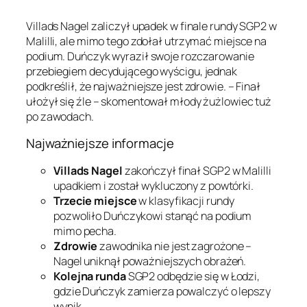
Villads Nagel zaliczył upadek w finale rundy SGP2 w
Malilli, ale mimo tego zdołał utrzymać miejsce na
podium. Duńczyk wyraził swoje rozczarowanie
przebiegiem decydującego wyścigu, jednak
podkreślił, że najważniejsze jest zdrowie. – Finał
ułożył się źle – skomentował młody żużlowiec tuż
po zawodach.
Najważniejsze informacje
Villads Nagel
zakończył finał SGP2 w Malilli
upadkiem i został wykluczony z powtórki.
Trzecie miejsce
w klasyfikacji rundy
pozwoliło Duńczykowi stanąć na podium
mimo pecha.
Zdrowie
zawodnika nie jest zagrożone –
Nagel uniknął poważniejszych obrażeń.
Kolejna runda
SGP2 odbędzie się w Łodzi,
gdzie Duńczyk zamierza powalczyć o lepszy
wynik.