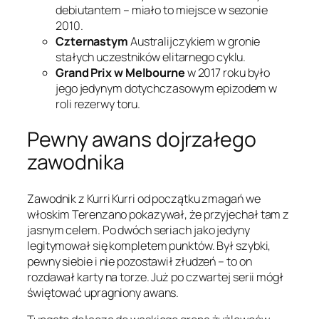
debiutantem – miało to miejsce w sezonie
2010.
Czternastym
Australijczykiem w gronie
stałych uczestników elitarnego cyklu.
Grand Prix w Melbourne
w 2017 roku było
jego jedynym dotychczasowym epizodem w
roli rezerwy toru.
Pewny awans dojrzałego
zawodnika
Zawodnik z Kurri Kurri od początku zmagań we
włoskim Terenzano pokazywał, że przyjechał tam z
jasnym celem. Po dwóch seriach jako jedyny
legitymował się kompletem punktów. Był szybki,
pewny siebie i nie pozostawił złudzeń – to on
rozdawał karty na torze. Już po czwartej serii mógł
świętować upragniony awans.