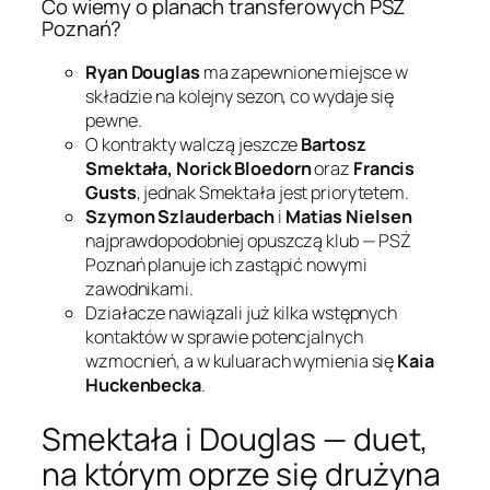
Co wiemy o planach transferowych PSŻ
Poznań?
Ryan Douglas
ma zapewnione miejsce w
składzie na kolejny sezon, co wydaje się
pewne.
O kontrakty walczą jeszcze
Bartosz
Smektała, Norick Bloedorn
oraz
Francis
Gusts
, jednak Smektała jest priorytetem.
Szymon Szlauderbach
i
Matias Nielsen
najprawdopodobniej opuszczą klub — PSŻ
Poznań planuje ich zastąpić nowymi
zawodnikami.
Działacze nawiązali już kilka wstępnych
kontaktów w sprawie potencjalnych
wzmocnień, a w kuluarach wymienia się
Kaia
Huckenbecka
.
Smektała i Douglas — duet,
na którym oprze się drużyna