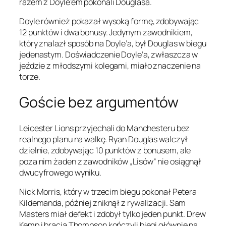
razem z Doyle’em pokonali Douglasa.
Doyle również pokazał wysoką formę, zdobywając
12 punktów i dwa bonusy. Jedynym zawodnikiem,
który znalazł sposób na Doyle’a, był Douglas w biegu
jedenastym. Doświadczenie Doyle’a, zwłaszcza w
jeździe z młodszymi kolegami, miało znaczenie na
torze.
Goście bez argumentów
Leicester Lions przyjechali do Manchesteru bez
realnego planu na walkę. Ryan Douglas walczył
dzielnie, zdobywając 10 punktów z bonusem, ale
poza nim żaden z zawodników „Lisów” nie osiągnął
dwucyfrowego wyniku.
Nick Morris, który w trzecim biegu pokonał Petera
Kildemanda, później zniknął z rywalizacji. Sam
Masters miał defekt i zdobył tylko jeden punkt. Drew
Kemp i bracia Thompson kończyli biegi głównie na