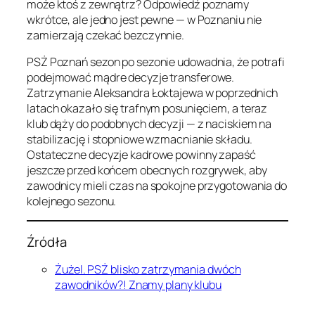
może ktoś z zewnątrz? Odpowiedź poznamy
wkrótce, ale jedno jest pewne — w Poznaniu nie
zamierzają czekać bezczynnie.
PSŻ Poznań sezon po sezonie udowadnia, że potrafi
podejmować mądre decyzje transferowe.
Zatrzymanie Aleksandra Łoktajewa w poprzednich
latach okazało się trafnym posunięciem, a teraz
klub dąży do podobnych decyzji — z naciskiem na
stabilizację i stopniowe wzmacnianie składu.
Ostateczne decyzje kadrowe powinny zapaść
jeszcze przed końcem obecnych rozgrywek, aby
zawodnicy mieli czas na spokojne przygotowania do
kolejnego sezonu.
Źródła
Żużel. PSŻ blisko zatrzymania dwóch
zawodników?! Znamy plany klubu