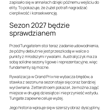
zapisało się w annałach dzięki późnemu wejściu do
elity. To pokazuje, że żużel potrafi nagradzać
cierpliwość i konsekwencję.
Sezon 2027 będzie
sprawdzianem
Przed Tungate’em stoi teraz zadanie udowodnienia,
że późny debiut nie jest przeszkodą w walce o
punkty z młodszymi rywalami. Australijczyk ma za
sobą solidne sezony ligowe i reprezentacyjne, więc
fundamenty są mocne.
Rywalizacja w Grand Prix nie wybacza błędów, a
stawka z sezonu na sezon staje się coraz bardziej
wyrównana. Zetterstroem pokazał, że można zająć
miejsce w drugiej dziesiątce i nie przynieść wstydu.
Tungate zapewne celuje wyżej.
Jego historia wpisuje się w szerszy obraz dyscypliny,