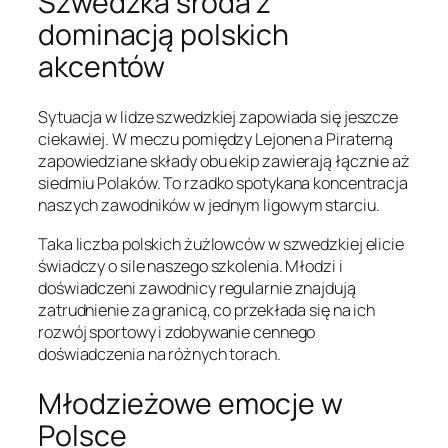
Szwedzka środa z
dominacją polskich
akcentów
Sytuacja w lidze szwedzkiej zapowiada się jeszcze
ciekawiej. W meczu pomiędzy Lejonen a Piraterną
zapowiedziane składy obu ekip zawierają łącznie aż
siedmiu Polaków. To rzadko spotykana koncentracja
naszych zawodników w jednym ligowym starciu.
Taka liczba polskich żużlowców w szwedzkiej elicie
świadczy o sile naszego szkolenia. Młodzi i
doświadczeni zawodnicy regularnie znajdują
zatrudnienie za granicą, co przekłada się na ich
rozwój sportowy i zdobywanie cennego
doświadczenia na różnych torach.
Młodzieżowe emocje w
Polsce