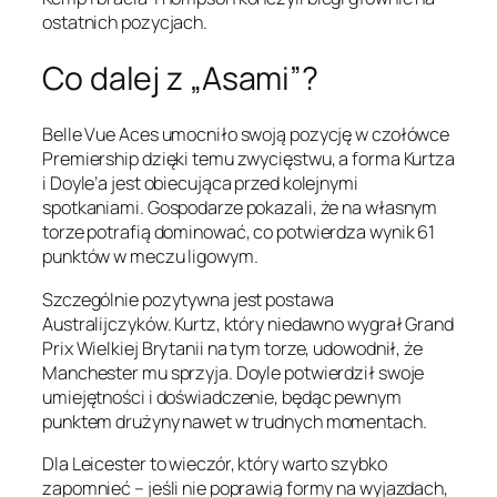
ostatnich pozycjach.
Co dalej z „Asami”?
Belle Vue Aces umocniło swoją pozycję w czołówce
Premiership dzięki temu zwycięstwu, a forma Kurtza
i Doyle’a jest obiecująca przed kolejnymi
spotkaniami. Gospodarze pokazali, że na własnym
torze potrafią dominować, co potwierdza wynik 61
punktów w meczu ligowym.
Szczególnie pozytywna jest postawa
Australijczyków. Kurtz, który niedawno wygrał Grand
Prix Wielkiej Brytanii na tym torze, udowodnił, że
Manchester mu sprzyja. Doyle potwierdził swoje
umiejętności i doświadczenie, będąc pewnym
punktem drużyny nawet w trudnych momentach.
Dla Leicester to wieczór, który warto szybko
zapomnieć – jeśli nie poprawią formy na wyjazdach,