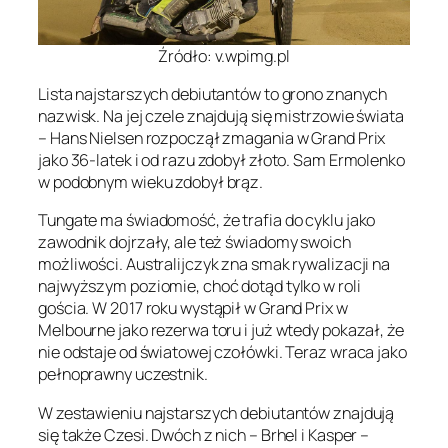
Źródło: v.wpimg.pl
Lista najstarszych debiutantów to grono znanych
nazwisk. Na jej czele znajdują się mistrzowie świata
– Hans Nielsen rozpoczął zmagania w Grand Prix
jako 36-latek i od razu zdobył złoto. Sam Ermolenko
w podobnym wieku zdobył brąz.
Tungate ma świadomość, że trafia do cyklu jako
zawodnik dojrzały, ale też świadomy swoich
możliwości. Australijczyk zna smak rywalizacji na
najwyższym poziomie, choć dotąd tylko w roli
gościa. W 2017 roku wystąpił w Grand Prix w
Melbourne jako rezerwa toru i już wtedy pokazał, że
nie odstaje od światowej czołówki. Teraz wraca jako
pełnoprawny uczestnik.
W zestawieniu najstarszych debiutantów znajdują
się także Czesi. Dwóch z nich – Brhel i Kasper –