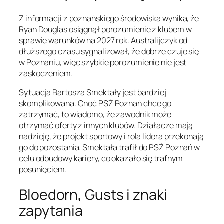
Z informacji z poznańskiego środowiska wynika, że
Ryan Douglas osiągnął porozumienie z klubem w
sprawie warunków na 2027 rok. Australijczyk od
dłuższego czasu sygnalizował, że dobrze czuje się
w Poznaniu, więc szybkie porozumienie nie jest
zaskoczeniem.
Sytuacja Bartosza Smektały jest bardziej
skomplikowana. Choć PSŻ Poznań chce go
zatrzymać, to wiadomo, że zawodnik może
otrzymać oferty z innych klubów. Działacze mają
nadzieję, że projekt sportowy i rola lidera przekonają
go do pozostania. Smektała trafił do PSŻ Poznań w
celu odbudowy kariery, co okazało się trafnym
posunięciem.
Bloedorn, Gusts i znaki
zapytania