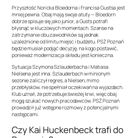
Przyszłość Noricka Bloedorna i Francisa Gustsa jest
mniej pewna. Obaj mają swoje atuty — Bloedorn
dobrze spisuje się jako junior, a Gusts potrafi
błysnąć w kluczowych momentach. Szanse na
zatrzymanie obu zawodników są jednak
uzależnione od limitu miejsc i budżetu. PSŻ Poznań
będzie musiał podjąć decyzję, na kogo postawić,
ponieważ modernizacja składu jest konieczna.
Sytuacja Szymona Szlauderbacha i Matiasa
Nielsena jest inna. Szlauderbach w minionym
sezonie zaliczył regres, a Nielsen, mimo
przebłysków, nie spełniał oczekiwań na wyjazdach.
Klub uznał, że potrzebuje świeżej krwi, więc obaj
mogą szukać nowych pracodawców. PSŻ Poznań
prowadził już wstępne rozmowy z potencjalnymi
następcami.
Czy Kai Huckenbeck trafi do