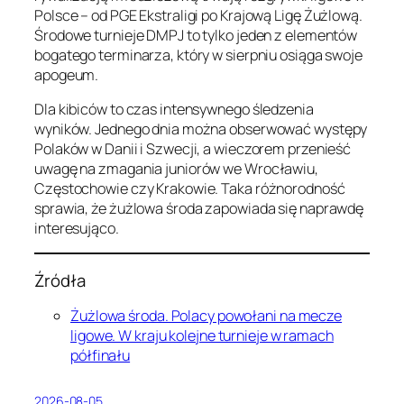
Polsce – od PGE Ekstraligi po Krajową Ligę Żużlową.
Środowe turnieje DMPJ to tylko jeden z elementów
bogatego terminarza, który w sierpniu osiąga swoje
apogeum.
Dla kibiców to czas intensywnego śledzenia
wyników. Jednego dnia można obserwować występy
Polaków w Danii i Szwecji, a wieczorem przenieść
uwagę na zmagania juniorów we Wrocławiu,
Częstochowie czy Krakowie. Taka różnorodność
sprawia, że żużlowa środa zapowiada się naprawdę
interesująco.
Źródła
Żużlowa środa. Polacy powołani na mecze
ligowe. W kraju kolejne turnieje w ramach
półfinału
2026-08-05