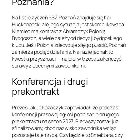
Poznania?
Na liście życzeń PSŻ Poznań znajduje się Kai
Huckenbeck, ale jego sytuacja jest skomplikowana.
Niemiec ma kontrakt z Abramczyk Polonią
Bydgoszcz, a wiele zależy od decyzji bydgoskiego
klubu. Jeśli Polonia zdecyduje się go puścić, Poznań
zamierza podjąć działania. Na razie jednak to
kwestia przyszłości — najpierw trzeba zakończyć
sprawy z obecnymi zawodnikami.
Konferencja i drugi
prekontrakt
Prezes Jakub Kozaczyk zapowiadał, że podczas
konferencji prasowej ogłosi podpisanie drugiego
prekontraktu na sezon 2027. Pierwszy został już
sfinalizowany, choć nazwisko zawodnika wciąż
pozostaje tajemnicą. Czy będzie to Smektała, czy