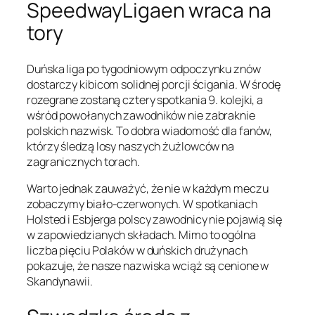
SpeedwayLigaen wraca na
tory
Duńska liga po tygodniowym odpoczynku znów
dostarczy kibicom solidnej porcji ścigania. W środę
rozegrane zostaną cztery spotkania 9. kolejki, a
wśród powołanych zawodników nie zabraknie
polskich nazwisk. To dobra wiadomość dla fanów,
którzy śledzą losy naszych żużlowców na
zagranicznych torach.
Warto jednak zauważyć, że nie w każdym meczu
zobaczymy biało-czerwonych. W spotkaniach
Holsted i Esbjerga polscy zawodnicy nie pojawią się
w zapowiedzianych składach. Mimo to ogólna
liczba pięciu Polaków w duńskich drużynach
pokazuje, że nasze nazwiska wciąż są cenione w
Skandynawii.