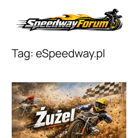
Przejdź
do
treści
Tag:
eSpeedway.pl