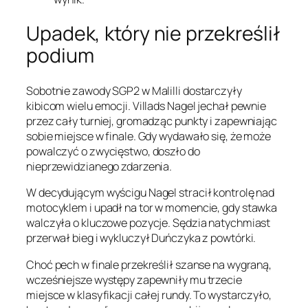
Upadek, który nie przekreślił
podium
Sobotnie zawody SGP2 w Malilli dostarczyły
kibicom wielu emocji. Villads Nagel jechał pewnie
przez cały turniej, gromadząc punkty i zapewniając
sobie miejsce w finale. Gdy wydawało się, że może
powalczyć o zwycięstwo, doszło do
nieprzewidzianego zdarzenia.
W decydującym wyścigu Nagel stracił kontrolę nad
motocyklem i upadł na tor w momencie, gdy stawka
walczyła o kluczowe pozycje. Sędzia natychmiast
przerwał bieg i wykluczył Duńczyka z powtórki.
Choć pech w finale przekreślił szanse na wygraną,
wcześniejsze występy zapewniły mu trzecie
miejsce w klasyfikacji całej rundy. To wystarczyło,