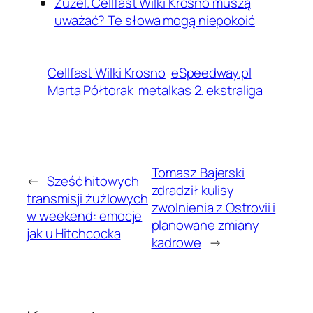
Żużel. Cellfast Wilki Krosno muszą
uważać? Te słowa mogą niepokoić
Cellfast Wilki Krosno
eSpeedway.pl
Marta Półtorak
metalkas 2. ekstraliga
Tomasz Bajerski
←
Sześć hitowych
zdradził kulisy
transmisji żużlowych
zwolnienia z Ostrovii i
w weekend: emocje
planowane zmiany
jak u Hitchcocka
kadrowe
→