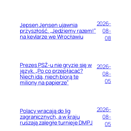
2026-
Jepsen Jensen ujawnia
08-
przyszłość. „Jedziemy razem!”
na kevlarze we Wrocławiu
08
Prezes PSŻ-u nie gryzie się w
2026-
język. „Po co przepłacać?
08-
Niech idą, niech biorą te
05
miliony na papierze”
2026-
Polacy wracają do lig
08-
zagranicznych, a w kraju
ruszają zaległe turnieje DMPJ
05