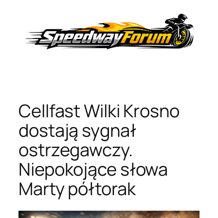
Przejdź
do
treści
Cellfast Wilki Krosno
dostają sygnał
ostrzegawczy.
Niepokojące słowa
Marty półtorak