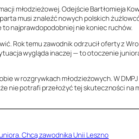
macji młodzieżowej. Odejście Bartłomieja Ko
arta musi znaleźć nowych polskich żużlowców 
le to najprawdopodobniej nie koniec ruchów.
ić. Rok temu zawodnik odrzucił oferty z Wroc
ytuacja wygląda inaczej — to otoczenie junior
sobie w rozgrywkach młodzieżowych. W DMPJ i 
że nie potrafi przełożyć tej skuteczności na 
juniora. Chcą zawodnika Unii Leszno