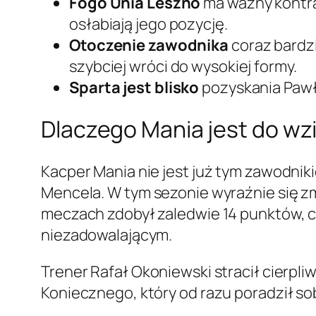
Fogo Unia Leszno
ma ważny kontra
osłabiają jego pozycję.
Otoczenie zawodnika
coraz bardzi
szybciej wróci do wysokiej formy.
Sparta jest blisko
pozyskania Pawła
Dlaczego Mania jest do wz
Kacper Mania nie jest już tym zawodni
Mencela. W tym sezonie wyraźnie się zmi
meczach zdobył zaledwie 14 punktów, 
niezadowalającym.
Trener Rafał Okoniewski stracił cierpli
Koniecznego, który od razu poradził sobi