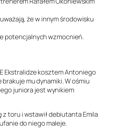
 z trenerem Rafałem Okoniewskim
i uważają, że w innym środowisku
ście potencjalnych wzmocnień.
GE Ekstralidze kosztem Antoniego
ze brakuje mu dynamiki. W ośmiu
go juniora jest wynikiem
 z toru i wstawił debiutanta Emila
aufanie do niego maleje.