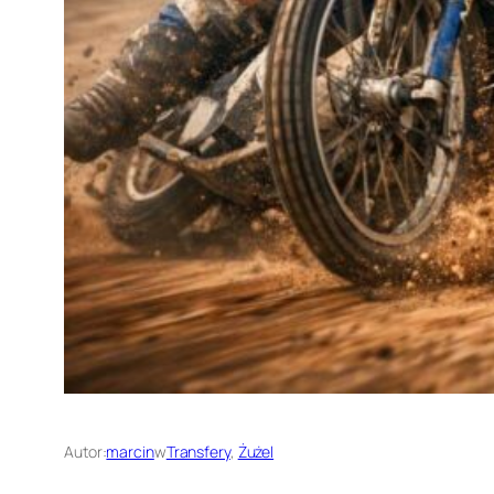
Autor:
marcin
w
Transfery
, 
Żużel