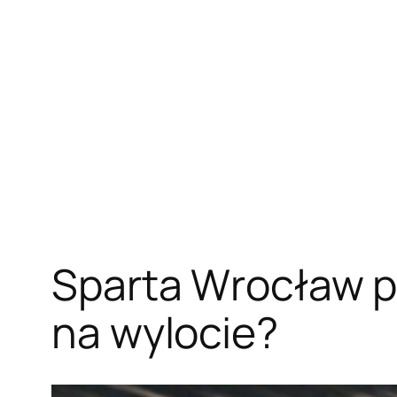
Przejdź
do
treści
Sparta Wrocław py
na wylocie?