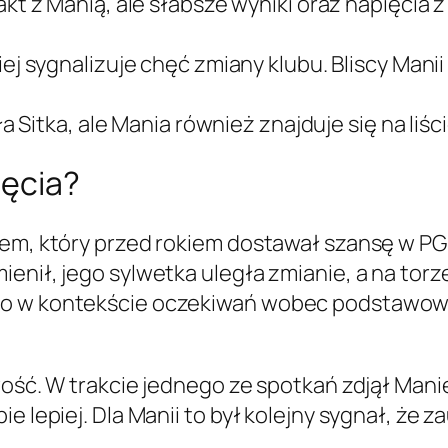
kt z Manią, ale słabsze wyniki oraz napięcia
ej sygnalizuje chęć zmiany klubu. Bliscy Mani
 Sitka, ale Mania również znajduje się na li
ięcia?
kiem, który przed rokiem dostawał szansę w P
enił, jego sylwetka uległa zmianie, a na tor
co w kontekście oczekiwań wobec podstawowe
wość. W trakcie jednego ze spotkań zdjął Manię
e lepiej. Dla Manii to był kolejny sygnał, że z