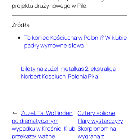
projektu drużynowego w Pile.
Źródła
To koniec Kościucha w Polonii? W klubie
padły wymowne słowa
bilety na żużel
metalkas 2. ekstraliga
Norbert Kościuch
Polonia Piła
←
Żużel. Tai Woffinden
Cztery solidne
po dramatycznym
filary wystarczyły
wypadku w Krośnie. Klub
Skorpionom na
przekazał ważne
wygraną z