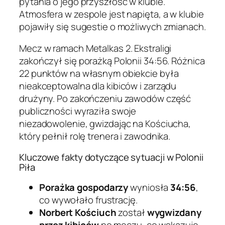
pytania o jego przyszłość w klubie.
Atmosfera w zespole jest napięta, a w klubie
pojawiły się sugestie o możliwych zmianach.
Mecz w ramach Metalkas 2. Ekstraligi
zakończył się porażką Polonii 34:56. Różnica
22 punktów na własnym obiekcie była
nieakceptowalna dla kibiców i zarządu
drużyny. Po zakończeniu zawodów część
publiczności wyraziła swoje
niezadowolenie, gwizdając na Kościucha,
który pełnił rolę trenera i zawodnika.
Kluczowe fakty dotyczące sytuacji w Polonii
Piła
Porażka gospodarzy
wyniosła
34:56
,
co wywołało frustrację.
Norbert Kościuch
został
wygwizdany