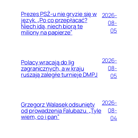
Prezes PSŻ-u nie gryzie się w
2026-
język. „Po co przepłacać?
08-
Niech idą, niech biorą te
05
miliony na papierze”
2026-
Polacy wracają do lig
08-
zagranicznych, a w kraju
ruszają zaległe turnieje DMPJ
05
2026-
Grzegorz Walasek odsunięty
08-
od prowadzenia Falubazu. „Tyle
wiem, co i pan”
04