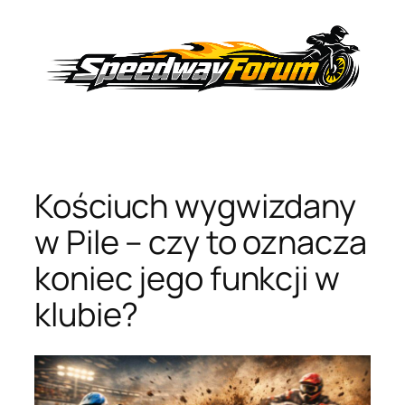
Przejdź
do
treści
Kościuch wygwizdany
w Pile – czy to oznacza
koniec jego funkcji w
klubie?