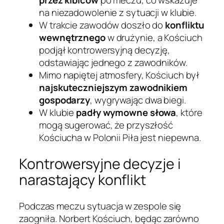
przez kibiców
po meczu, co wskazuje
na niezadowolenie z sytuacji w klubie.
W trakcie zawodów doszło do
konfliktu
wewnętrznego
w drużynie, a Kościuch
podjął kontrowersyjną decyzję,
odstawiając jednego z zawodników.
Mimo napiętej atmosfery, Kościuch był
najskuteczniejszym zawodnikiem
gospodarzy
, wygrywając dwa biegi.
W klubie
padły wymowne słowa
, które
mogą sugerować, że przyszłość
Kościucha w Polonii Piła jest niepewna.
Kontrowersyjne decyzje i
narastający konflikt
Podczas meczu sytuacja w zespole się
zaogniła. Norbert Kościuch, będąc zarówno