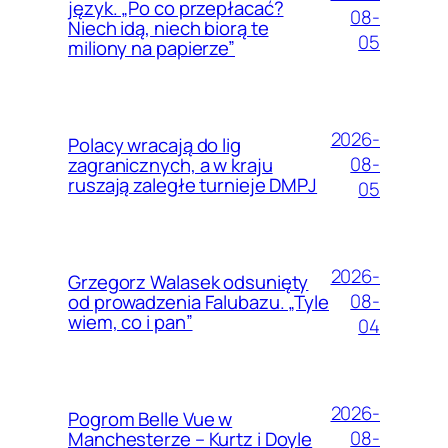
język. „Po co przepłacać?
08-
Niech idą, niech biorą te
05
miliony na papierze”
2026-
Polacy wracają do lig
08-
zagranicznych, a w kraju
ruszają zaległe turnieje DMPJ
05
2026-
Grzegorz Walasek odsunięty
08-
od prowadzenia Falubazu. „Tyle
wiem, co i pan”
04
2026-
Pogrom Belle Vue w
08-
Manchesterze – Kurtz i Doyle