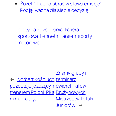
Żużel. "Trudno ubrać w słowa emocje".
Podjął ważną dla siebie decyzję
bilety na żużel
Dania
kariera
sportowa
Kenneth Hansen
sporty
motorowe
Znamy grupy i
←
Norbert Kościuch
terminarz
pozostaje jeżdżącym
ćwierćfinałów
trenerem Polonii Piła
Drużynowych
mimo napięć
Mistrzostw Polski
Juniorów
→