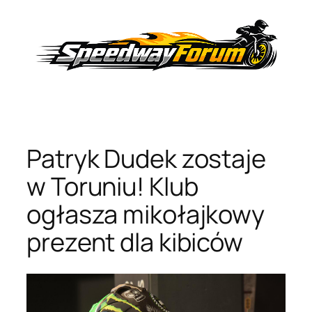
Przejdź
do
treści
Patryk Dudek zostaje
w Toruniu! Klub
ogłasza mikołajkowy
prezent dla kibiców