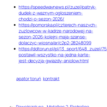
https://speedwaynews.pl/zuzel/patryk-
dudek-z-waznym-ogloszeniem-
chodzi-o-sezon-2026/
https://pomorska.pl/czterech-naszych-
zuzlowcow-w-kadrze-narodowej-na-
sezon-2026-kolejni-maja-szanse-
dolaczyc-wiosna/ar/c2p2-28248099
https://ddtorun.pl/pl/13_sport/648_zuzel/
postawil-wszystko-na-jedna-karte-
jest-decyzja-gwiazdy-aniolow.html
apator toruń
kontrakt
←
Pawełczak na
Metalkas 2. Ekstraliga