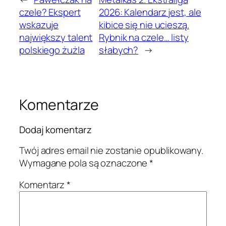
czele? Ekspert
2026: Kalendarz jest, ale
wskazuje
kibice się nie ucieszą.
największy talent
Rybnik na czele… listy
polskiego żużla
słabych?
→
Komentarze
Dodaj komentarz
Twój adres email nie zostanie opublikowany.
Wymagane pola są oznaczone
*
Komentarz
*