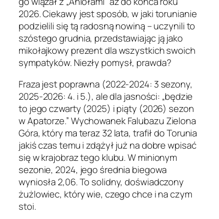
go wiązał z „Aniołami” aż do końca roku
2026. Ciekawy jest sposób, w jaki torunianie
podzielili się tą radosną nowiną – uczynili to
szóstego grudnia, przedstawiając ją jako
mikołajkowy prezent dla wszystkich swoich
sympatyków. Niezły pomysł, prawda?
Fraza jest poprawna (2022-2024: 3 sezony,
2025-2026: 4. i 5.), ale dla jasności: „będzie
to jego czwarty (2025) i piąty (2026) sezon
w Apatorze.” Wychowanek Falubazu Zielona
Góra, który ma teraz 32 lata, trafił do Torunia
jakiś czas temu i zdążył już na dobre wpisać
się w krajobraz tego klubu. W minionym
sezonie, 2024, jego średnia biegowa
wyniosła 2,06. To solidny, doświadczony
żużlowiec, który wie, czego chce i na czym
stoi.