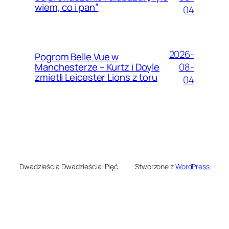
wiem, co i pan”
04
2026-
Pogrom Belle Vue w
08-
Manchesterze – Kurtz i Doyle
zmietli Leicester Lions z toru
04
Dwadzieścia Dwadzieścia-Pięć
Stworzone z
WordPress