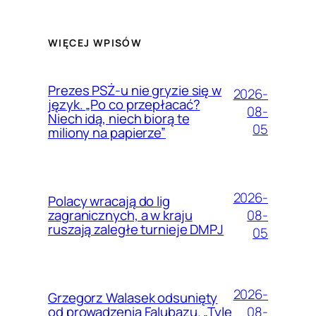
WIĘCEJ WPISÓW
Prezes PSŻ-u nie gryzie się w
2026-
język. „Po co przepłacać?
08-
Niech idą, niech biorą te
05
miliony na papierze”
2026-
Polacy wracają do lig
08-
zagranicznych, a w kraju
ruszają zaległe turnieje DMPJ
05
2026-
Grzegorz Walasek odsunięty
08-
od prowadzenia Falubazu. „Tyle