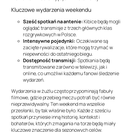
Kluczowe wydarzenia weekendu
Sześć spotkań na antenie:
Kibice będą mogli
oglądać transmisje z trzech głównych klas
rozgrywkowych w Polsce.
Intensywne pojedynki:
Oczekiwane są
zacięte rywalizacje, które mogą trzymać w
niepewności do ostatniego biegu.
Dostępność transmisji:
Spotkania będą
transmitowane zarówno w telewizji, jak i
online, co umożliwi każdemu fanowi śledzenie
wydarzeń.
Wydarzenia w żużlu często przypominają fabuły
filmowe, gdzie przebieg meczu potrafi być równie
nieprzewidywalny. Ten weekend ma wszelkie
przesłanki, by tak właśnie było. Każde z sześciu
spotkań przyniesie inną historię, kontekst i
bohaterów, których zmagania na torze będą miały
kluczowe znaczenie dla sezonowych celów.