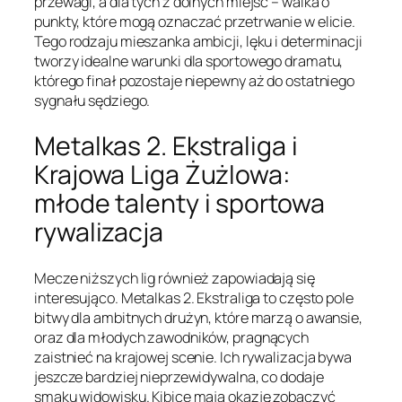
przewagi, a dla tych z dolnych miejsc – walka o
punkty, które mogą oznaczać przetrwanie w elicie.
Tego rodzaju mieszanka ambicji, lęku i determinacji
tworzy idealne warunki dla sportowego dramatu,
którego finał pozostaje niepewny aż do ostatniego
sygnału sędziego.
Metalkas 2. Ekstraliga i
Krajowa Liga Żużlowa:
młode talenty i sportowa
rywalizacja
Mecze niższych lig również zapowiadają się
interesująco. Metalkas 2. Ekstraliga to często pole
bitwy dla ambitnych drużyn, które marzą o awansie,
oraz dla młodych zawodników, pragnących
zaistnieć na krajowej scenie. Ich rywalizacja bywa
jeszcze bardziej nieprzewidywalna, co dodaje
smaku widowisku. Kibice mają okazję zobaczyć