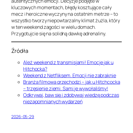
autentycznych emocji. Decyzje podjęte w
kluczowych momentach, błędy kosztujące cały
mecz i heroiczne wyczyny na ostatnim metrze – to
wszystko tworzy niepowtarzalny klimat żużla, który
w ten weekend zagości w wielu domach.
Przygotujcie się na solidną dawkę adrenaliny.
Źródła
Ależ weekend z transmisjami! Emocje jak u
Hitchocka?
Weekend z Netfliksem. Emocji nie zabraknie
Branża filmowa przechodzi – jak u Hitchcocka
– trzęsienie ziemi. Sami je wywołaliśmy!
Odkrywaj, baw się i zdobywaj wiedzę podczas
niezapomnianych wydarzeń
2026-05-29