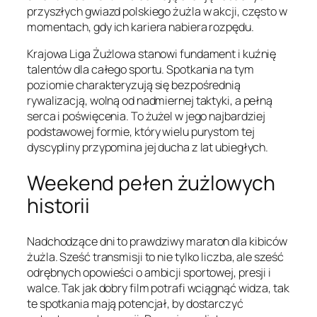
przyszłych gwiazd polskiego żużla w akcji, często w
momentach, gdy ich kariera nabiera rozpędu.
Krajowa Liga Żużlowa stanowi fundament i kuźnię
talentów dla całego sportu. Spotkania na tym
poziomie charakteryzują się bezpośrednią
rywalizacją, wolną od nadmiernej taktyki, a pełną
serca i poświęcenia. To żużel w jego najbardziej
podstawowej formie, który wielu purystom tej
dyscypliny przypomina jej ducha z lat ubiegłych.
Weekend pełen żużlowych
historii
Nadchodzące dni to prawdziwy maraton dla kibiców
żużla. Sześć transmisji to nie tylko liczba, ale sześć
odrębnych opowieści o ambicji sportowej, presji i
walce. Tak jak dobry film potrafi wciągnąć widza, tak
te spotkania mają potencjał, by dostarczyć