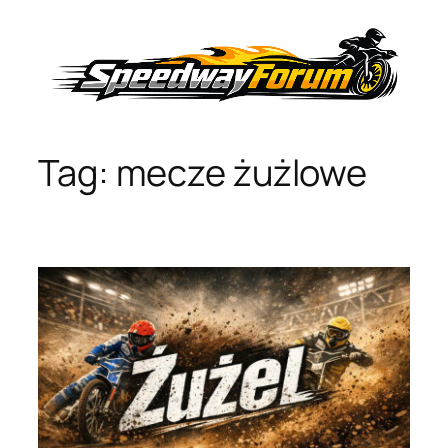
Przejdź
do
treści
Tag:
mecze żużlowe