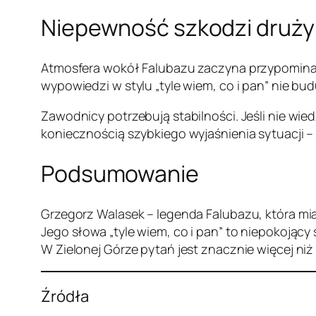
Niepewność szkodzi druży
Atmosfera wokół Falubazu zaczyna przypominać s
wypowiedzi w stylu „tyle wiem, co i pan” nie bu
Zawodnicy potrzebują stabilności. Jeśli nie wie
koniecznością szybkiego wyjaśnienia sytuacji –
Podsumowanie
Grzegorz Walasek – legenda Falubazu, która mia
Jego słowa „tyle wiem, co i pan” to niepokojący
W Zielonej Górze pytań jest znacznie więcej niż
Źródła