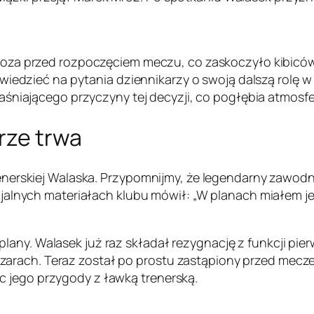
roza przed rozpoczęciem meczu, co zaskoczyło kibicó
iedzieć na pytania dziennikarzy o swoją dalszą rolę w F
aśniającego przyczyny tej decyzji, co pogłębia atmosf
rze trwa
trenerskiej Walaska. Przypomnijmy, że legendarny zawod
ficjalnych materiałach klubu mówił: „W planach miałem j
lany. Walasek już raz składał rezygnację z funkcji pie
arach. Teraz został po prostu zastąpiony przed mecze
c jego przygody z ławką trenerską.