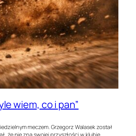
le wiem, co i pan”
niedzielnym meczem. Grzegorz Walasek został
, że nie zna swojej przyszłości w klubie.