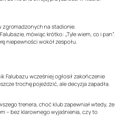
w zgromadzonych na stadionie.
alubazie, mówiąc krótko: „Tyle wiem, co i pan”.
erę niepewności wokół zespołu.
nik Falubazu wcześniej ogłosił zakończenie
eszcze trochę pojeździć, ale decyzja zapadła.
rwszego trenera, choć klub zapewniał wtedy, że
m – bez klarownego wyjaśnienia, czy to