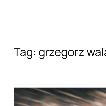
Przejdź
do
treści
Tag:
grzegorz wal