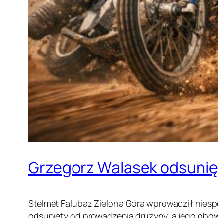
Grzegorz Walasek odsunięt
Stelmet Falubaz Zielona Góra wprowadził nies
odsunięty od prowadzenia drużyny, a jego obowi