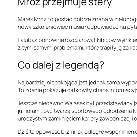
Mróz przejmuje stery
Marek Mróz to postać dobrze znana w zielonogó
nowy szkoleniowiec musiał odpowiadać na pytania
Falubaz ponownie rozczarował kibiców wynikiem
z tymi samymi problemami, które trapiły ją za ka
Co dalej z legendą?
Najbardziej niepokojąca jest jednak sama wypow
To zdanie pokazuje całkowity chaos informacyjn
Jeszcze niedawno Walasek był przedstawiany 
juniorami, być twarzą sportowego odrodzenia kl
uroczystym zamknięciem kariery zawodniczej i 
Dziś ta opowieść brzmi jak odległe wspomnienie