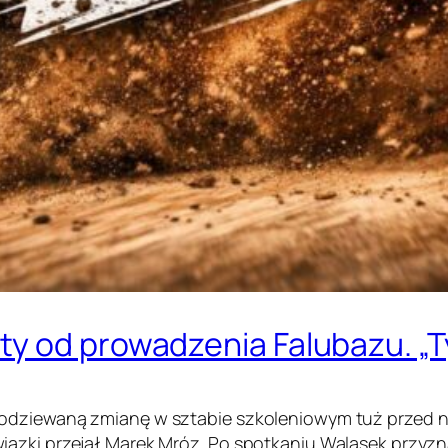
y od prowadzenia Falubazu. „Ty
podziewaną zmianę w sztabie szkoleniowym tuż przed 
ązki przejął Marek Mróz. Po spotkaniu Walasek przyznał