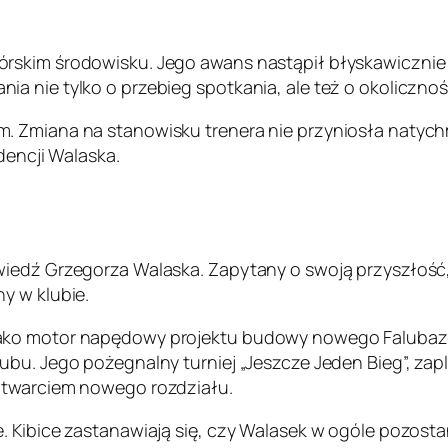
rskim środowisku. Jego awans nastąpił błyskawicznie 
 nie tylko o przebieg spotkania, ale też o okolicznośc
. Zmiana na stanowisku trenera nie przyniosła natych
dencji Walaska.
iedź Grzegorza Walaska. Zapytany o swoją przyszłość, 
y w klubie.
jako motor napędowy projektu budowy nowego Falubaz
ubu. Jego pożegnalny turniej „Jeszcze Jeden Bieg”, za
otwarciem nowego rozdziału.
. Kibice zastanawiają się, czy Walasek w ogóle pozosta