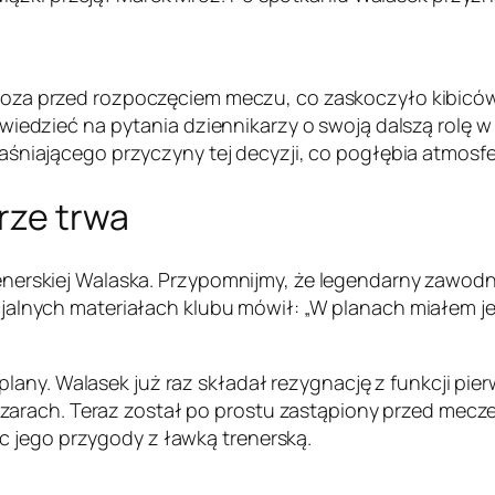
roza przed rozpoczęciem meczu, co zaskoczyło kibicó
iedzieć na pytania dziennikarzy o swoją dalszą rolę w F
aśniającego przyczyny tej decyzji, co pogłębia atmosf
rze trwa
trenerskiej Walaska. Przypomnijmy, że legendarny zawod
ficjalnych materiałach klubu mówił: „W planach miałem j
lany. Walasek już raz składał rezygnację z funkcji pie
arach. Teraz został po prostu zastąpiony przed mecze
c jego przygody z ławką trenerską.