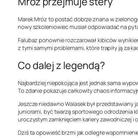
Mróz przejmuje stery
Marek Mróz to postać dobrze znana w zielonogó
nowy szkoleniowiec musiał odpowiadać na pytania
Falubaz ponownie rozczarował kibiców wynikiem
z tymi samymi problemami, które trapiły ją za ka
Co dalej z legendą?
Najbardziej niepokojąca jest jednak sama wypow
To zdanie pokazuje całkowity chaos informacyjn
Jeszcze niedawno Walasek był przedstawiany 
juniorami, być twarzą sportowego odrodzenia kl
uroczystym zamknięciem kariery zawodniczej i 
Dziś ta opowieść brzmi jak odległe wspomnienie