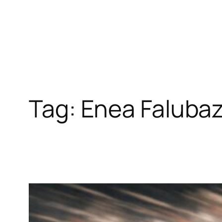
Przejdź
do
treści
Tag:
Enea Falubaz