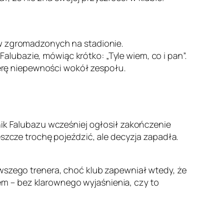
w zgromadzonych na stadionie.
alubazie, mówiąc krótko: „Tyle wiem, co i pan”.
erę niepewności wokół zespołu.
nik Falubazu wcześniej ogłosił zakończenie
eszcze trochę pojeździć, ale decyzja zapadła.
rwszego trenera, choć klub zapewniał wtedy, że
m – bez klarownego wyjaśnienia, czy to