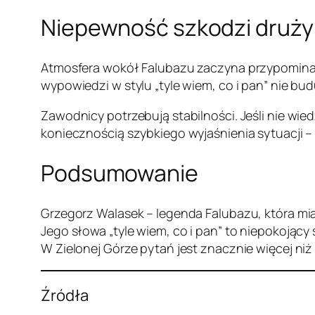
Niepewność szkodzi druży
Atmosfera wokół Falubazu zaczyna przypominać s
wypowiedzi w stylu „tyle wiem, co i pan” nie bu
Zawodnicy potrzebują stabilności. Jeśli nie wie
koniecznością szybkiego wyjaśnienia sytuacji –
Podsumowanie
Grzegorz Walasek – legenda Falubazu, która mia
Jego słowa „tyle wiem, co i pan” to niepokojący
W Zielonej Górze pytań jest znacznie więcej niż
Źródła