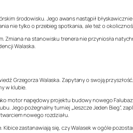
rskim środowisku. Jego awans nastąpił błyskawicznie 
 nie tylko o przebieg spotkania, ale też o okolicznośc
. Zmiana na stanowisku trenera nie przyniosła natych
dencji Walaska.
iedź Grzegorza Walaska. Zapytany o swoją przyszłość, 
y w klubie.
jako motor napędowy projektu budowy nowego Falubaz
ubu. Jego pożegnalny turniej „Jeszcze Jeden Bieg”, za
otwarciem nowego rozdziału.
. Kibice zastanawiają się, czy Walasek w ogóle pozosta