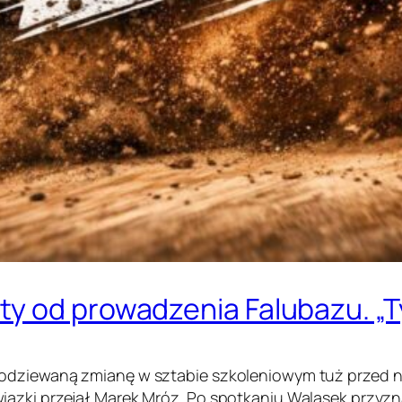
y od prowadzenia Falubazu. „Ty
podziewaną zmianę w sztabie szkoleniowym tuż przed 
ązki przejął Marek Mróz. Po spotkaniu Walasek przyznał