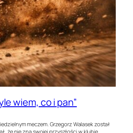
le wiem, co i pan”
niedzielnym meczem. Grzegorz Walasek został
, że nie zna swojej przyszłości w klubie.