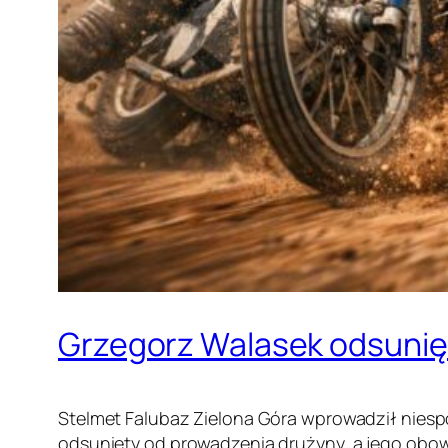
Grzegorz Walasek odsunięt
Stelmet Falubaz Zielona Góra wprowadził nies
odsunięty od prowadzenia drużyny, a jego obowi